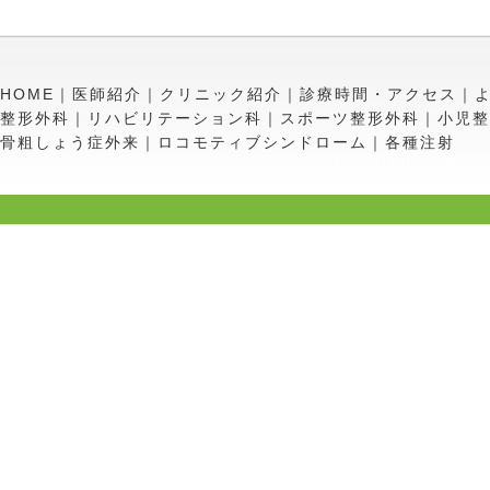
HOME
｜
医師紹介
｜
クリニック紹介
｜
診療時間・アクセス
｜
整形外科
｜
リハビリテーション科
｜
スポーツ整形外科
｜
小児整
骨粗しょう症外来
｜
ロコモティブシンドローム
｜
各種注射
Copyright©
目黒さ