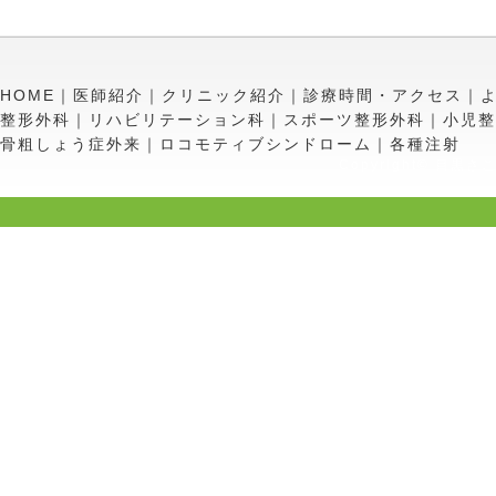
HOME
｜
医師紹介
｜
クリニック紹介
｜
診療時間・アクセス
｜
整形外科
｜
リハビリテーション科
｜
スポーツ整形外科
｜
小児整
骨粗しょう症外来
｜
ロコモティブシンドローム
｜
各種注射
Copyright©
目黒さ